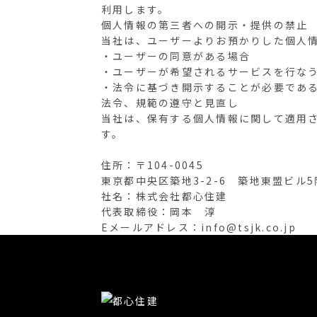
利用します。
個人情報の第三者への開示・提供の禁止
当社は、ユーザーよりお預かりした個人
・ユーザーの同意がある場合
・ユーザーが希望されるサービスを行な
・法令に基づき開示することが必要であ
法令、規範の遵守と見直し
当社は、保有する個人情報に関して適用
す。
住所：〒104-0045
東京都中央区築地3-2-6 築地東盟ビル5
社名：株式会社都心住建
代表取締役：岡本 淳
Eメールアドレス：info@tsjk.co.jp